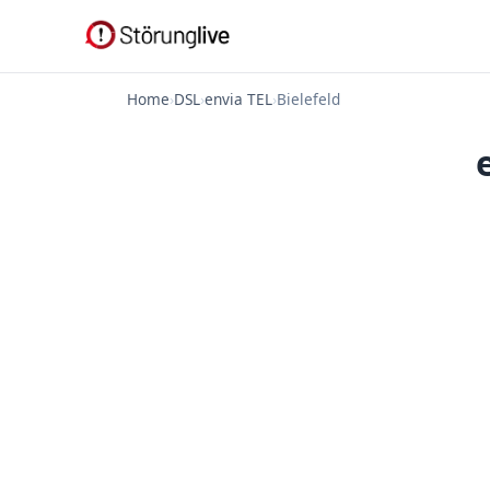
Home
›
DSL
›
envia TEL
›
Bielefeld