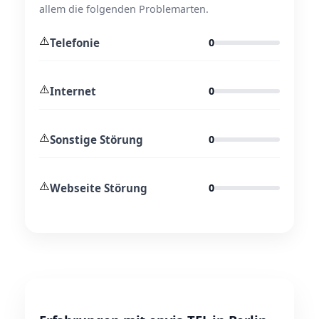
allem die folgenden Problemarten.
⚠️
Telefonie
0
⚠️
Internet
0
⚠️
Sonstige Störung
0
⚠️
Webseite Störung
0