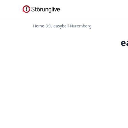
Home
›
DSL
›
easybell
›
Nuremberg
e