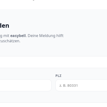
den
ng mit
easybell
. Deine Meldung hilft
nzuschätzen.
PLZ