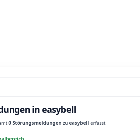
dungen in easybell
samt
0 Störungsmeldungen
zu
easybell
erfasst.
albereich