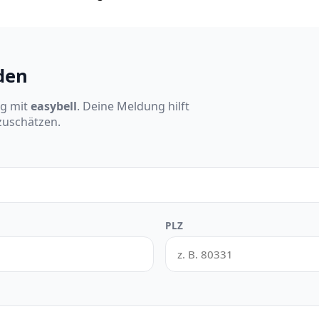
den
ng mit
easybell
. Deine Meldung hilft
nzuschätzen.
PLZ