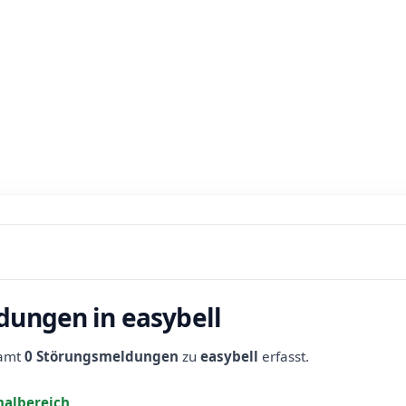
dungen in easybell
samt
0 Störungsmeldungen
zu
easybell
erfasst.
albereich