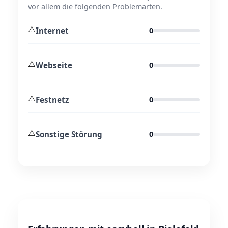
vor allem die folgenden Problemarten.
⚠️
Internet
0
⚠️
Webseite
0
⚠️
Festnetz
0
⚠️
Sonstige Störung
0