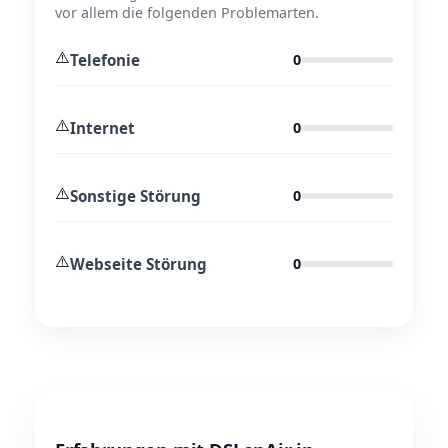
vor allem die folgenden Problemarten.
⚠️
Telefonie
0
⚠️
Internet
0
⚠️
Sonstige Störung
0
⚠️
Webseite Störung
0