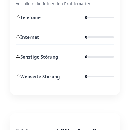
vor allem die folgenden Problemarten.
⚠️
Telefonie
0
⚠️
Internet
0
⚠️
Sonstige Störung
0
⚠️
Webseite Störung
0