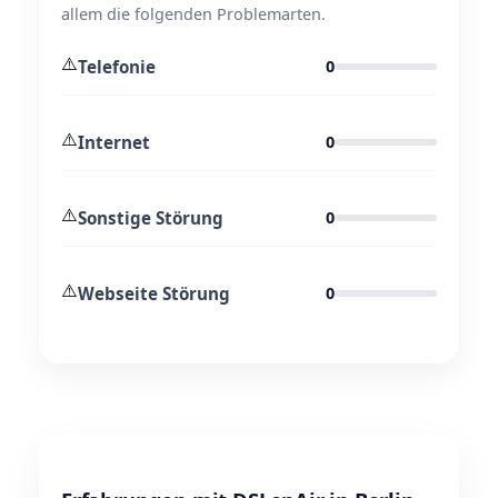
allem die folgenden Problemarten.
⚠️
Telefonie
0
⚠️
Internet
0
⚠️
Sonstige Störung
0
⚠️
Webseite Störung
0