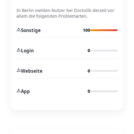
In Berlin melden Nutzer bei Doctolib derzeit vor
allem die folgenden Problemarten.
⚠️
Sonstige
100
⚠️
Login
0
⚠️
Webseite
0
⚠️
App
0