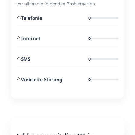
vor allem die folgenden Problemarten.
⚠️
Telefonie
0
⚠️
Internet
0
⚠️
SMS
0
⚠️
Webseite Störung
0