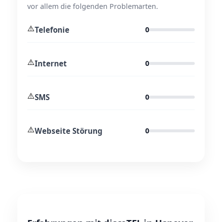
vor allem die folgenden Problemarten.
⚠️
Telefonie
0
⚠️
Internet
0
⚠️
SMS
0
⚠️
Webseite Störung
0