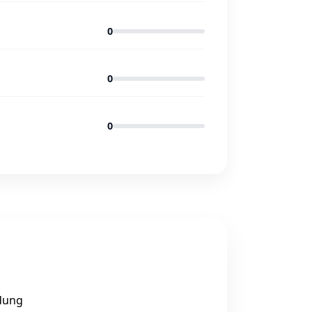
0
0
0
ldung