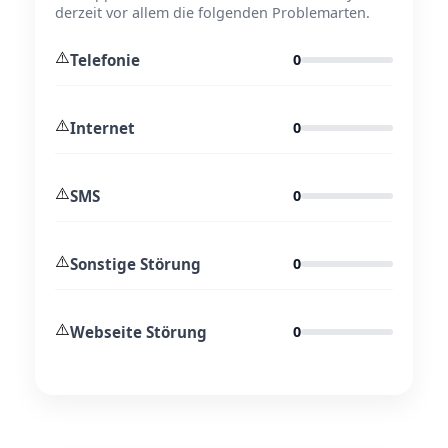
derzeit vor allem die folgenden Problemarten.
⚠️
Telefonie
0
⚠️
Internet
0
⚠️
SMS
0
⚠️
Sonstige Störung
0
⚠️
Webseite Störung
0