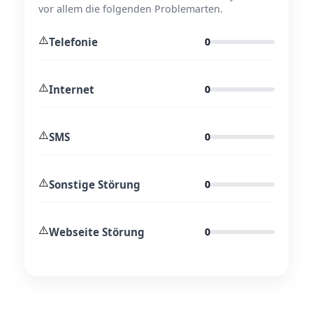
vor allem die folgenden Problemarten.
⚠️
Telefonie
0
⚠️
Internet
0
⚠️
SMS
0
⚠️
Sonstige Störung
0
⚠️
Webseite Störung
0