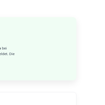
n
bei
ldet. Die