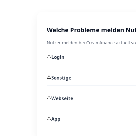
Welche Probleme melden Nut
Nutzer melden bei Creamfinance aktuell vo
⚠️
Login
⚠️
Sonstige
⚠️
Webseite
⚠️
App