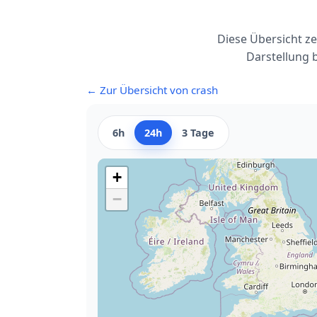
Diese Übersicht z
Darstellung 
← Zur Übersicht von crash
6h
24h
3 Tage
+
−