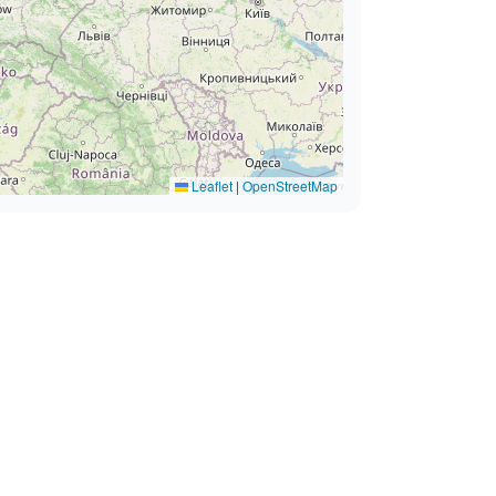
Leaflet
|
OpenStreetMap