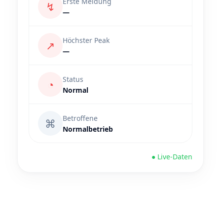
Erste Meldung
↯
—
Höchster Peak
↗
—
Status
◔
Normal
Betroffene
⌘
Normalbetrieb
● Live-Daten