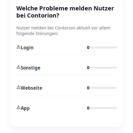
Welche Probleme melden Nutzer
bei Contorion?
Nutzer melden bei Contorion aktuell vor allem
folgende Störungen:
⚠️
Login
0
⚠️
Sonstige
0
⚠️
Webseite
0
⚠️
App
0