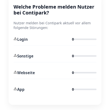
Welche Probleme melden Nutzer
bei Contipark?
Nutzer melden bei Contipark aktuell vor allem
folgende Störungen:
⚠️
Login
0
⚠️
Sonstige
0
⚠️
Webseite
0
⚠️
App
0