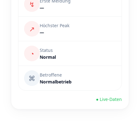
Erste Meldung
↯
—
Höchster Peak
↗
—
Status
◔
Normal
Betroffene
⌘
Normalbetrieb
● Live-Daten