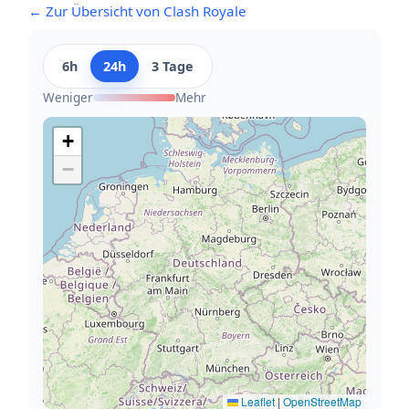
← Zur Übersicht von Clash Royale
6h
24h
3 Tage
Weniger
Mehr
+
−
Leaflet
|
OpenStreetMap