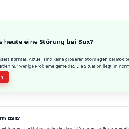
s heute eine Störung bei Box?
rzeit normal.
Aktuell sind keine größeren
Störungen
bei
Box
be
urden nur wenige Probleme gemeldet. Die Situation liegt im norm
en
rmittelt?
meldungen, die Nutzer in den letzten 24 Stunden zu
Box
abgegebe