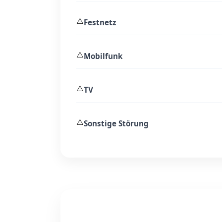
⚠️
Festnetz
⚠️
Mobilfunk
⚠️
TV
⚠️
Sonstige Störung