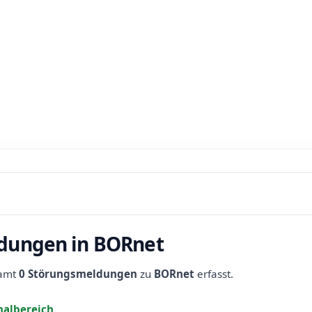
ldungen in BORnet
samt
0 Störungsmeldungen
zu
BORnet
erfasst.
albereich