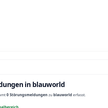
dungen in blauworld
samt
0 Störungsmeldungen
zu
blauworld
erfasst.
albereich