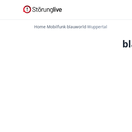
Home
›
Mobilfunk
›
blauworld
›
Wuppertal
b