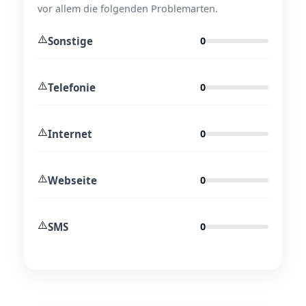
vor allem die folgenden Problemarten.
⚠️
Sonstige
0
⚠️
Telefonie
0
⚠️
Internet
0
⚠️
Webseite
0
⚠️
SMS
0