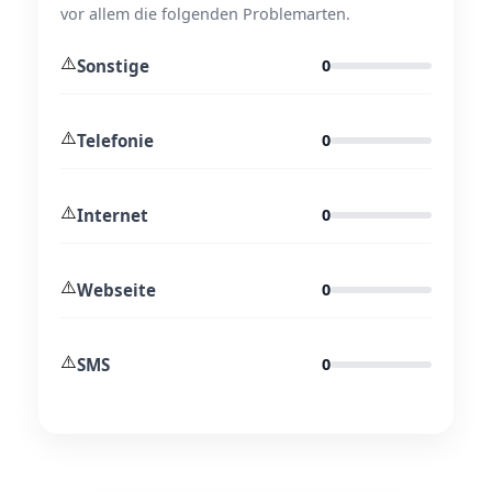
vor allem die folgenden Problemarten.
⚠️
Sonstige
0
⚠️
Telefonie
0
⚠️
Internet
0
⚠️
Webseite
0
⚠️
SMS
0