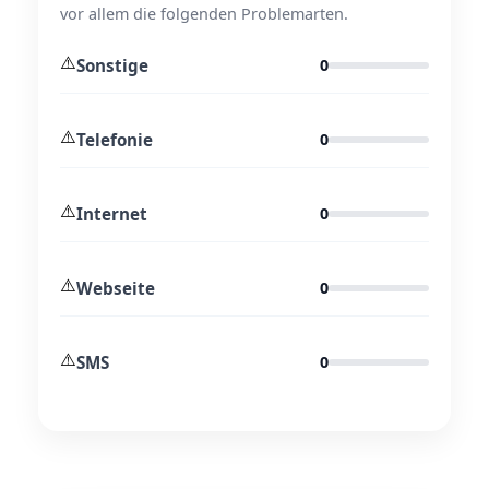
vor allem die folgenden Problemarten.
⚠️
Sonstige
0
⚠️
Telefonie
0
⚠️
Internet
0
⚠️
Webseite
0
⚠️
SMS
0