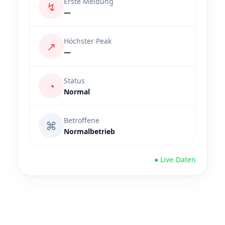
Erste Meldung
↯
—
Höchster Peak
↗
—
Status
◔
Normal
Betroffene
⌘
Normalbetrieb
● Live-Daten