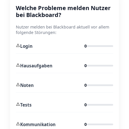
Welche Probleme melden Nutzer
bei Blackboard?
Nutzer melden bei Blackboard aktuell vor allem
folgende Störungen:
⚠️
Login
0
⚠️
Hausaufgaben
0
⚠️
Noten
0
⚠️
Tests
0
⚠️
Kommunikation
0