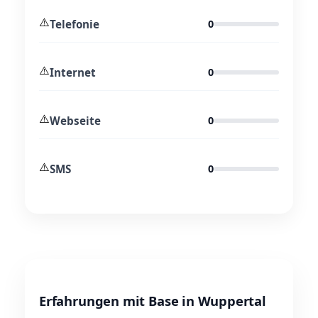
⚠️
Telefonie
0
⚠️
Internet
0
⚠️
Webseite
0
⚠️
SMS
0
Erfahrungen mit Base in Wuppertal