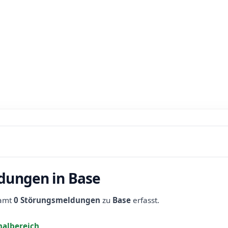
dungen in Base
samt
0 Störungsmeldungen
zu
Base
erfasst.
albereich