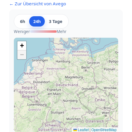
← Zur Übersicht von Avego
6h
24h
3 Tage
Weniger
Mehr
+
−
Leaflet
|
OpenStreetMap