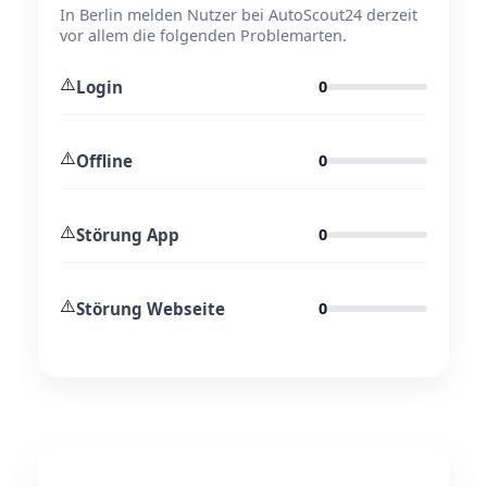
In Berlin melden Nutzer bei AutoScout24 derzeit
vor allem die folgenden Problemarten.
⚠️
Login
0
⚠️
Offline
0
⚠️
Störung App
0
⚠️
Störung Webseite
0