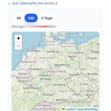
← Zur Übersicht von Arma 3
6h
24h
3 Tage
Weniger
Mehr
+
−
Leaflet
|
OpenStreetMap